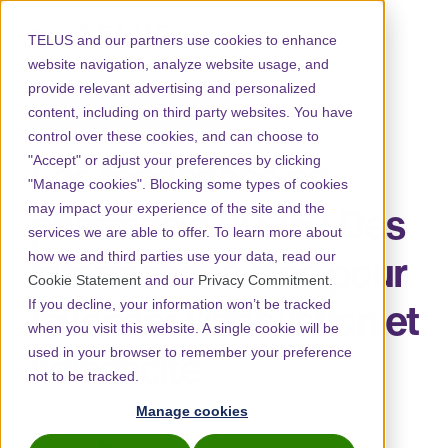
TELUS and our partners use cookies to enhance
website navigation, analyze website usage, and
provide relevant advertising and personalized
Rapport sur l'industrie
content, including on third party websites. You have
control over these cookies, and can choose to
Les tendances en
"Accept" or adjust your preferences by clicking
"Manage cookies". Blocking some types of cookies
pharmacie 2025 : Des
may impact your experience of the site and the
services we are able to offer. To learn more about
informations clés pour
how we and third parties use your data, read our
Cookie Statement
and our
Privacy Commitment
.
favoriser l'innovation et
If you decline, your information won’t be tracked
when you visit this website. A single cookie will be
l'efficacité
used in your browser to remember your preference
not to be tracked.
Manage cookies