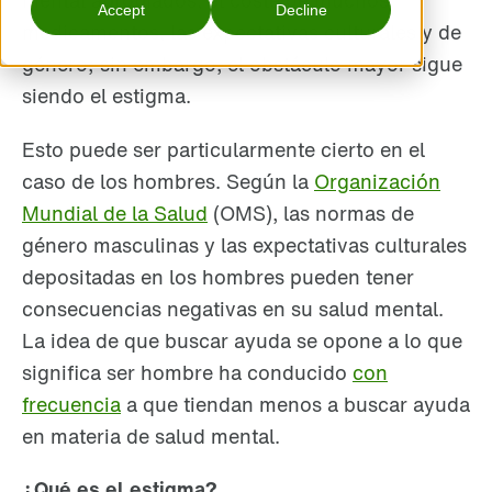
mental apropiados, el coste de muchos
Accept
Decline
medicamentos, las expectativas culturales y de
género; sin embargo, el obstáculo mayor sigue
siendo el estigma.
Esto puede ser particularmente cierto en el
caso de los hombres. Según la
Organización
Mundial de la Salud
(OMS), las normas de
género masculinas y las expectativas culturales
depositadas en los hombres pueden tener
consecuencias negativas en su salud mental.
La idea de que buscar ayuda se opone a lo que
significa ser hombre ha conducido
con
frecuencia
a que tiendan menos a buscar ayuda
en materia de salud mental.
¿Qué es el estigma?