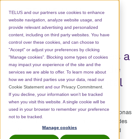
TELUS and our partners use cookies to enhance
website navigation, analyze website usage, and
provide relevant advertising and personalized
content, including on third party websites. You have
control over these cookies, and can choose to
"Accept" or adjust your preferences by clicking
Ayudar a los hombres a
"Manage cookies". Blocking some types of cookies
superar el estigma de
may impact your experience of the site and the
services we are able to offer. To learn more about
la enfermedad mental
how we and third parties use your data, read our
Cookie Statement
and our
Privacy Commitment
.
If you decline, your information won’t be tracked
noviembre 1, 2024
when you visit this website. A single cookie will be
used in your browser to remember your preference
Existen varias razones por las que las personas
not to be tracked.
no buscan tratamiento para las enfermedades
Manage cookies
mentales: el acceso a los servicios de salud