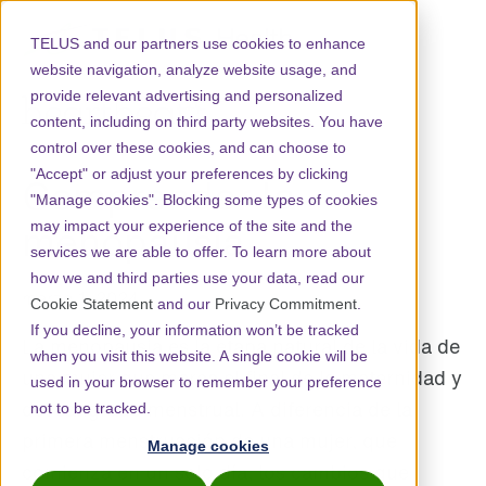
TELUS and our partners use cookies to enhance
website navigation, analyze website usage, and
provide relevant advertising and personalized
content, including on third party websites. You have
control over these cookies, and can choose to
"Accept" or adjust your preferences by clicking
Comprender la
"Manage cookies". Blocking some types of cookies
menopausia
may impact your experience of the site and the
services we are able to offer. To learn more about
how we and third parties use your data, read our
marzo 1, 2024
Cookie Statement
and our
Privacy Commitment
.
If you decline, your information won’t be tracked
La menopausia es la etapa natural de la vida de
when you visit this website. A single cookie will be
una mujer que marca el final de la maternidad y
used in your browser to remember your preference
del sangrado menstrual. A diferencia de la
not to be tracked.
primera menstruación de una mujer, que
Manage cookies
comienza en un solo día, los cambios que